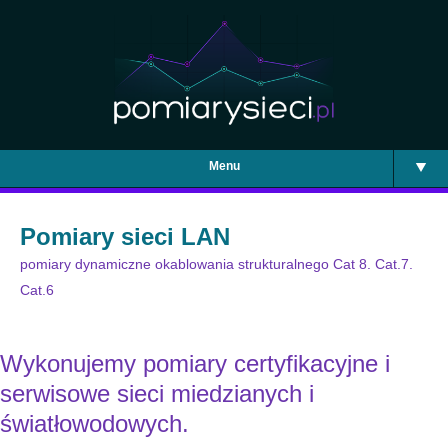
Menu
Pomiary sieci LAN
pomiary dynamiczne okablowania strukturalnego Cat 8. Cat.7.
Cat.6
Wykonujemy pomiary certyfikacyjne i
serwisowe sieci miedzianych i
światłowodowych.