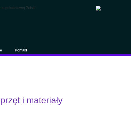
je
Kontakt
przęt i materiały