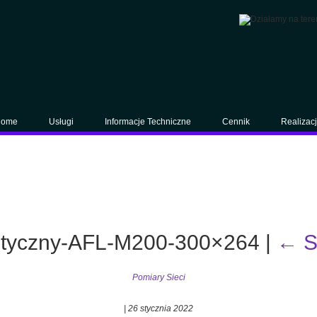
ome
Usługi
Informacje Techniczne
Cennik
Realizac
optyczny-AFL-M200-300×264
|
←
S
Pomiary Sieci
|
26 stycznia 2022