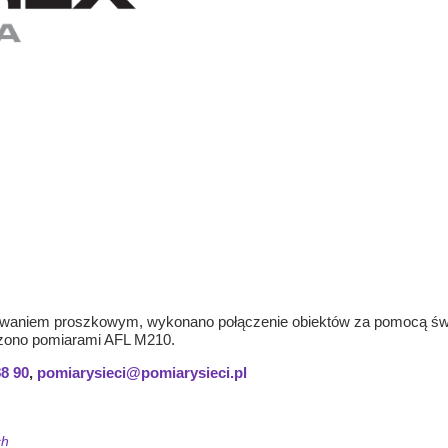
ierowaniem proszkowym, wykonano połączenie obiektów za pomocą ś
zono pomiarami AFL M210.
88 90
,
pomiarysieci@pomiarysieci.pl
ch