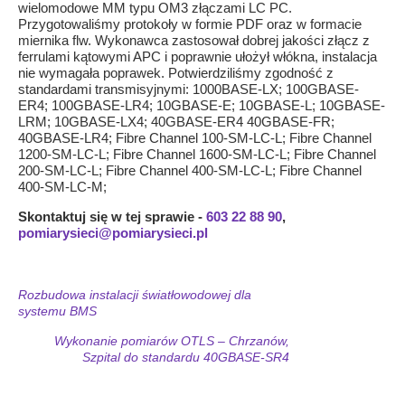
wielomodowe MM typu OM3 złączami LC PC.
Przygotowaliśmy protokoły w formie PDF oraz w formacie
miernika flw. Wykonawca zastosował dobrej jakości złącz z
ferrulami kątowymi APC i poprawnie ułożył włókna, instalacja
nie wymagała poprawek. Potwierdziliśmy zgodność z
standardami transmisyjnymi: 1000BASE-LX; 100GBASE-
ER4; 100GBASE-LR4; 10GBASE-E; 10GBASE-L; 10GBASE-
LRM; 10GBASE-LX4; 40GBASE-ER4 40GBASE-FR;
40GBASE-LR4; Fibre Channel 100-SM-LC-L; Fibre Channel
1200-SM-LC-L; Fibre Channel 1600-SM-LC-L; Fibre Channel
200-SM-LC-L; Fibre Channel 400-SM-LC-L; Fibre Channel
400-SM-LC-M;
Skontaktuj się w tej sprawie -
603 22 88 90
,
pomiarysieci@pomiarysieci.pl
Rozbudowa instalacji światłowodowej dla
systemu BMS
Wykonanie pomiarów OTLS – Chrzanów,
Szpital do standardu 40GBASE-SR4