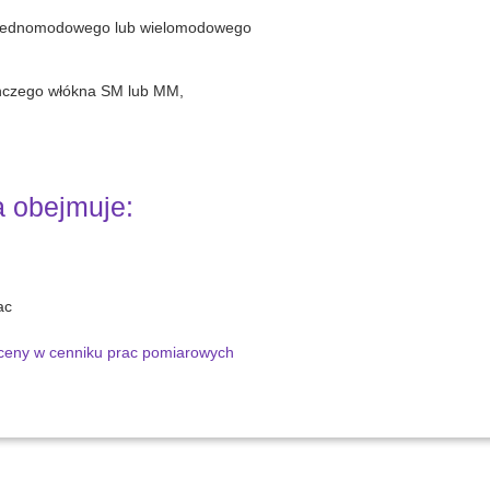
 jednomodowego lub wielomodowego
nczego włókna SM lub MM,
 obejmuje:
ac
 ceny w cenniku prac pomiarowych