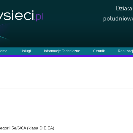
ome
Usługi
Informacje Techniczne
Cennik
Realizac
gorii 5e/6/6A (klasa D,E,EA)