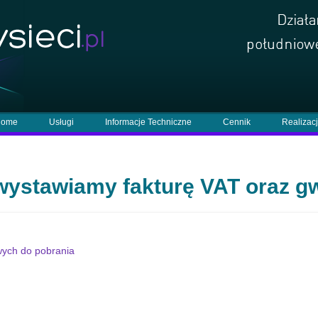
ome
Usługi
Informacje Techniczne
Cennik
Realizac
wystawiamy fakturę VAT oraz g
wych do pobrania