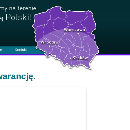
je
Kontakt
warancję.