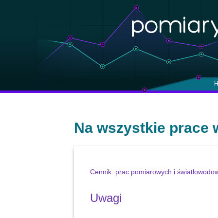
H
Na wszystkie prace 
Cennik prac pomiarowych i światłowodo
Uwagi