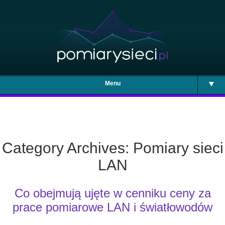
Menu
Category Archives: Pomiary sieci
LAN
Co obejmują ujęte w cenniku ceny za
prace pomiarowe LAN i światłowodów