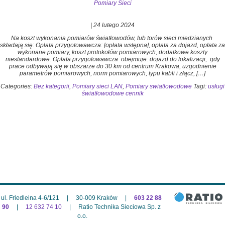
Pomiary Sieci
|
24 lutego 2024
Na koszt wykonania pomiarów światłowodów, lub torów sieci miedzianych
składają się: Opłata przygotowawcza: [opłata wstępna], opłata za dojazd, opłata za
wykonane pomiary, koszt protokołów pomiarowych, dodatkowe koszty
niestandardowe. Opłata przygotowawcza obejmuje: dojazd do lokalizacji, gdy
prace odbywają się w obszarze do 30 km od centrum Krakowa, uzgodnienie
parametrów pomiarowych, norm pomiarowych, typu kabli i złącz, […]
Categories:
Bez kategorii
,
Pomiary sieci LAN
,
Pomiary swiatłowodowe
Tagi:
usługi
światłowodowe cennik
ul. Friedleina 4-6/121
|
30-009 Kraków
|
603 22 88 
90
|
12 632 74 10
|
Ratio Technika Sieciowa Sp. z 
o.o.